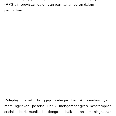
(RPG), improvisasi teater, dan permainan peran dalam
pendidikan.
Roleplay dapat dianggap sebagai bentuk simulasi yang
memungkinkan peserta untuk mengembangkan keterampilan
sosial, berkomunikasi dengan baik, dan meningkatkan