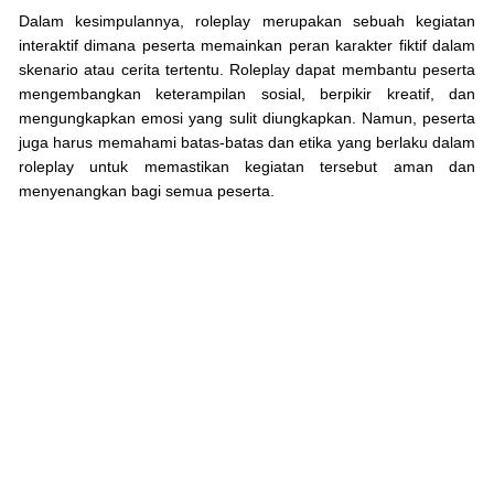
Dalam kesimpulannya, roleplay merupakan sebuah kegiatan
interaktif dimana peserta memainkan peran karakter fiktif dalam
skenario atau cerita tertentu. Roleplay dapat membantu peserta
mengembangkan keterampilan sosial, berpikir kreatif, dan
mengungkapkan emosi yang sulit diungkapkan. Namun, peserta
juga harus memahami batas-batas dan etika yang berlaku dalam
roleplay untuk memastikan kegiatan tersebut aman dan
menyenangkan bagi semua peserta.