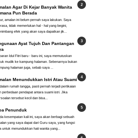
malan Agar Di Kejar Banyak Wanita
imana Pun Berada
jur, amalan ini belum pernah saya lakukan. Saya
rasa, tidak memerlukan hal - hal yang begini,
nimbang efek yang akan saya dapatkan jik...
egunaan Ayat Tujuh Dan Pantangan
ya
baran Idul Fitri baru - baru ini, saya memutuskan
tuk mudik ke kampung halaman. Sebenarnya bukan
mpung halaman juga, sebab saya ...
malan Menundukkan Istri Atau Suami
 dalam rumah tangga, pasti pernah terjadi pertikaian
n perbedaan pendapat antara suami istri. Jika
rsoalan tersebut kecil dan bisa...
oa Penunduk
da kesempatan kali ini, saya akan berbagi sebuah
alan yang saya dapat dari Guru saya, yang fungsi
a untuk menundukkan hati wanita yang...