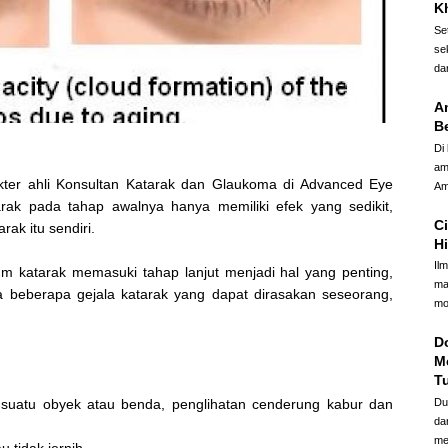
Kh
Se
se
dar
A
B
Di
am
ter ahli Konsultan Katarak dan Glaukoma di Advanced Eye
Am
rak pada tahap awalnya hanya memiliki efek yang sedikit,
Ci
ak itu sendiri.
H
Il
 katarak memasuki tahap lanjut menjadi hal yang penting,
ma
ada beberapa gejala katarak yang dapat dirasakan seseorang,
mo
D
M
T
Du
t suatu obyek atau benda, penglihatan cenderung kabur dan
da
me