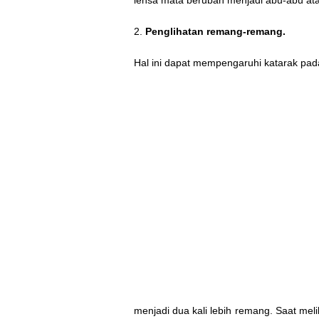
lensa mata berubah menjadi abu-abu atau
2.
Penglihatan remang-remang.
Hal ini dapat mempengaruhi katarak pad
menjadi dua kali lebih remang. Saat meli