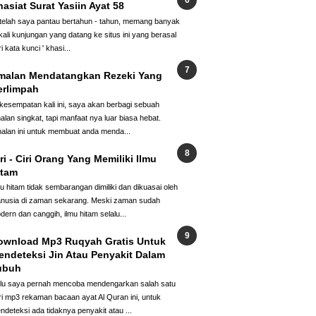
asiat Surat Yasiin Ayat 58
telah saya pantau bertahun - tahun, memang banyak
kali kunjungan yang datang ke situs ini yang berasal
i kata kunci ' khasi...
malan Mendatangkan Rezeki Yang
erlimpah
 kesempatan kali ini, saya akan berbagi sebuah
alan singkat, tapi manfaat nya luar biasa hebat.
alan ini untuk membuat anda menda...
ri - Ciri Orang Yang Memiliki Ilmu
itam
mu hitam tidak sembarangan dimiliki dan dikuasai oleh
nusia di zaman sekarang. Meski zaman sudah
dern dan canggih, ilmu hitam selalu...
ownload Mp3 Ruqyah Gratis Untuk
endeteksi Jin Atau Penyakit Dalam
ubuh
lu saya pernah mencoba mendengarkan salah satu
ri mp3 rekaman bacaan ayat Al Quran ini, untuk
ndeteksi ada tidaknya penyakit atau ...