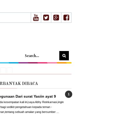
RBANYAK DIBACA
gunaan Dari surat Yasiin ayat 9
da kesempatan kali ini,saya Abhy Reinkarnasi,ingin
rbagi sedikit pengetahuan kepada teman -
man,tentang sebuah amalan yang bersumber ...