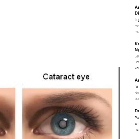
A
D
Ju
me
me
K
N
Le
un
ka
A
Di
da
pe
D
Pa
am
ny