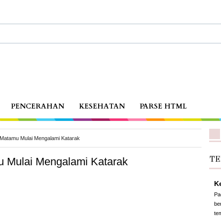
PENCERAHAN
KESEHATAN
PARSE HTML
ka Matamu Mulai Mengalami Katarak
mu Mulai Mengalami Katarak
TE
Ke
Pa
be
te