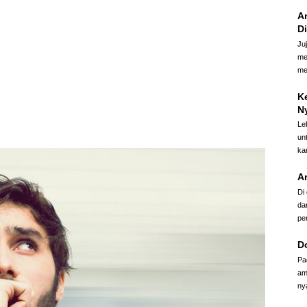
A
D
Ju
me
me
K
N
Le
un
ka
A
Di
da
pe
D
Pa
am
ny