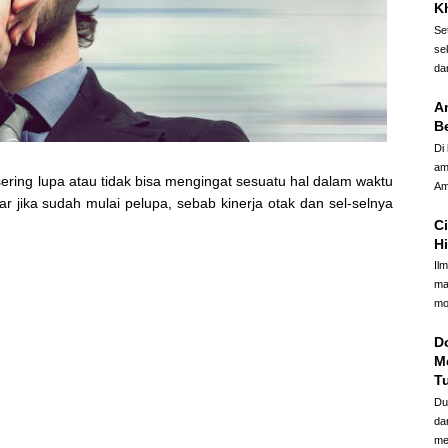
Kh
Se
se
dar
A
B
Di
am
ring lupa atau tidak bisa mengingat sesuatu hal dalam waktu
Am
r jika sudah mulai pelupa, sebab kinerja otak dan sel-selnya
Ci
H
Il
ma
mo
D
M
T
Du
da
me