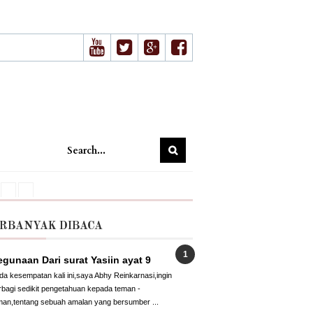
RBANYAK DIBACA
gunaan Dari surat Yasiin ayat 9
da kesempatan kali ini,saya Abhy Reinkarnasi,ingin
rbagi sedikit pengetahuan kepada teman -
man,tentang sebuah amalan yang bersumber ...