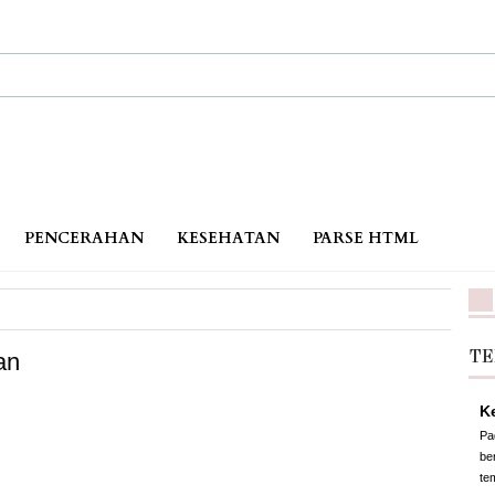
PENCERAHAN
KESEHATAN
PARSE HTML
an
TE
Ke
Pa
be
te