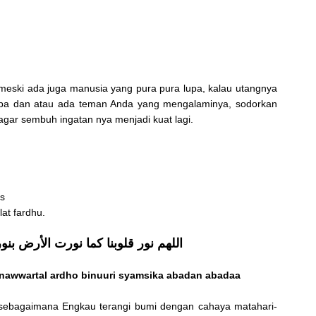
, meski ada juga manusia yang pura pura lupa, kalau utangnya
lupa dan atau ada teman Anda yang mengalaminya, sodorkan
agar sembuh ingatan nya menjadi kuat lagi.
s
lat fardhu.
اللهم نور قلوبنا كما نورت الأرض بنو
awwartal ardho binuuri syamsika abadan abadaa
ami sebagaimana Engkau terangi bumi dengan cahaya matahari-