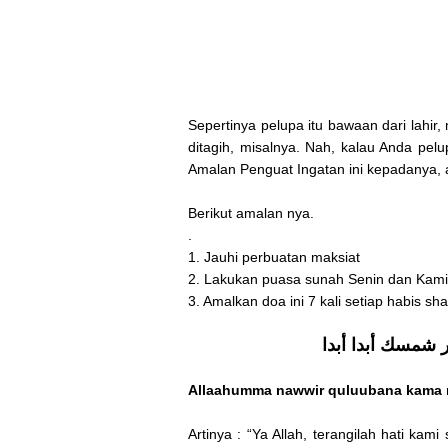
Sepertinya pelupa itu bawaan dari lahir
ditagih, misalnya. Nah, kalau Anda pe
Amalan Penguat Ingatan ini kepadanya, 
Berikut amalan nya.
.
1. Jauhi perbuatan maksiat
2. Lakukan puasa sunah Senin dan Kami
3. Amalkan doa ini 7 kali setiap habis sha
ر شمسك أبدا أبدا
Allaahumma nawwir quluubana kama n
Artinya : “Ya Allah, terangilah hati k