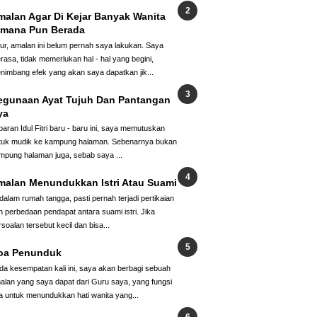
malan Agar Di Kejar Banyak Wanita
imana Pun Berada
jur, amalan ini belum pernah saya lakukan. Saya
rasa, tidak memerlukan hal - hal yang begini,
nimbang efek yang akan saya dapatkan jik...
egunaan Ayat Tujuh Dan Pantangan
ya
baran Idul Fitri baru - baru ini, saya memutuskan
tuk mudik ke kampung halaman. Sebenarnya bukan
mpung halaman juga, sebab saya ...
malan Menundukkan Istri Atau Suami
 dalam rumah tangga, pasti pernah terjadi pertikaian
n perbedaan pendapat antara suami istri. Jika
rsoalan tersebut kecil dan bisa...
oa Penunduk
da kesempatan kali ini, saya akan berbagi sebuah
alan yang saya dapat dari Guru saya, yang fungsi
a untuk menundukkan hati wanita yang...