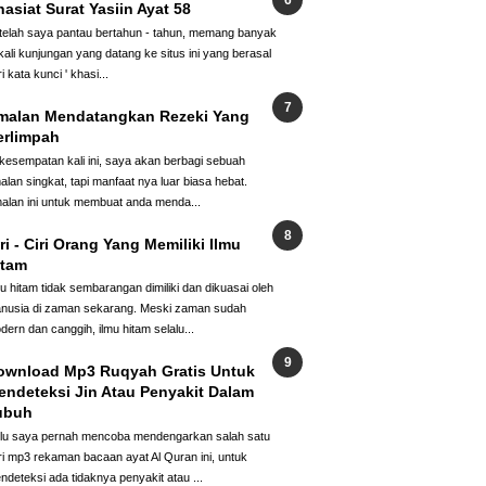
asiat Surat Yasiin Ayat 58
telah saya pantau bertahun - tahun, memang banyak
kali kunjungan yang datang ke situs ini yang berasal
i kata kunci ' khasi...
malan Mendatangkan Rezeki Yang
erlimpah
 kesempatan kali ini, saya akan berbagi sebuah
alan singkat, tapi manfaat nya luar biasa hebat.
alan ini untuk membuat anda menda...
ri - Ciri Orang Yang Memiliki Ilmu
itam
mu hitam tidak sembarangan dimiliki dan dikuasai oleh
nusia di zaman sekarang. Meski zaman sudah
dern dan canggih, ilmu hitam selalu...
ownload Mp3 Ruqyah Gratis Untuk
endeteksi Jin Atau Penyakit Dalam
ubuh
lu saya pernah mencoba mendengarkan salah satu
ri mp3 rekaman bacaan ayat Al Quran ini, untuk
ndeteksi ada tidaknya penyakit atau ...