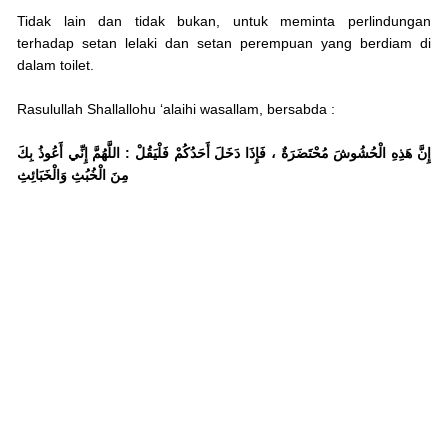
Tidak lain dan tidak bukan, untuk meminta perlindungan
terhadap setan lelaki dan setan perempuan yang berdiam di
dalam toilet.
Rasulullah Shallallohu ‘alaihi wasallam, bersabda :
إِنَّ هَذِهِ الْحُشُوشَ مُحْتَضَرَةٌ ، فَإِذَا دَخَلَ أَحَدُكُمْ فَلْيَقُلْ : اللَّهُمَّ إِنِّي أَعُوذُ بِكَ
مِنَ الْخُبُثِ وَالْخَبَائِثِ