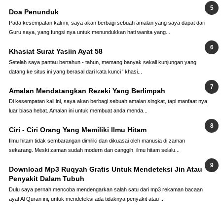
Doa Penunduk
Pada kesempatan kali ini, saya akan berbagi sebuah amalan yang saya dapat dari
Guru saya, yang fungsi nya untuk menundukkan hati wanita yang...
Khasiat Surat Yasiin Ayat 58
Setelah saya pantau bertahun - tahun, memang banyak sekali kunjungan yang
datang ke situs ini yang berasal dari kata kunci ' khasi...
Amalan Mendatangkan Rezeki Yang Berlimpah
Di kesempatan kali ini, saya akan berbagi sebuah amalan singkat, tapi manfaat nya
luar biasa hebat. Amalan ini untuk membuat anda menda...
Ciri - Ciri Orang Yang Memiliki Ilmu Hitam
Ilmu hitam tidak sembarangan dimiliki dan dikuasai oleh manusia di zaman
sekarang. Meski zaman sudah modern dan canggih, ilmu hitam selalu...
Download Mp3 Ruqyah Gratis Untuk Mendeteksi Jin Atau
Penyakit Dalam Tubuh
Dulu saya pernah mencoba mendengarkan salah satu dari mp3 rekaman bacaan
ayat Al Quran ini, untuk mendeteksi ada tidaknya penyakit atau ...